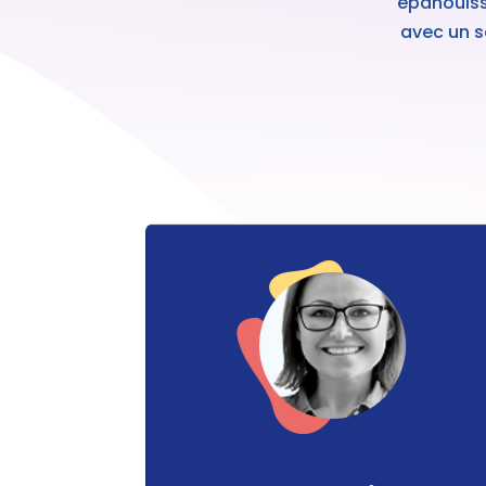
épanouiss
avec un s