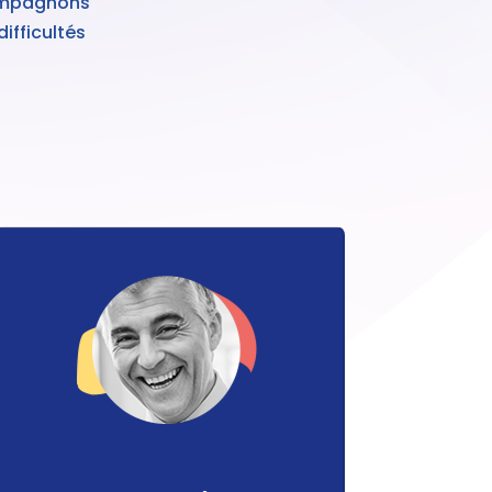
compagnons
ifficultés