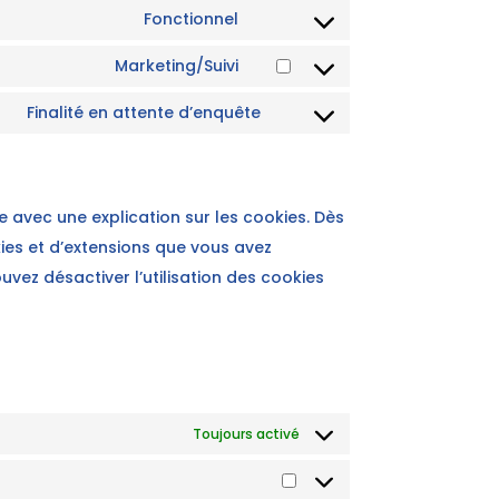
to
Fonctionnel
Consent
service
to
Marketing/Suivi
divi-
Consent
service
(elegant-
to
Finalité en attente d’enquête
wordpress
Consent
themes)
service
to
google-
service
recaptcha
divers
e avec une explication sur les cookies. Dès
kies et d’extensions que vous avez
vez désactiver l’utilisation des cookies
Toujours activé
Préférences