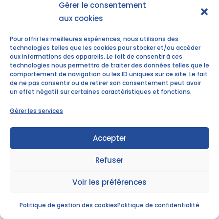
Gérer le consentement
aux cookies
Notre accompagnement est ouvert à
Pour offrir les meilleures expériences, nous utilisons des
tout public. Les locaux sont accessibles
technologies telles que les cookies pour stocker et/ou accéder
aux personnes à mobilité réduite, nous
aux informations des appareils. Le fait de consentir à ces
technologies nous permettra de traiter des données telles que le
nous efforçons de trouver une solution
comportement de navigation ou les ID uniques sur ce site. Le fait
selon votre situation de handicap.
de ne pas consentir ou de retirer son consentement peut avoir
un effet négatif sur certaines caractéristiques et fonctions.
Gérer les services
Accepter
Refuser
Voir les préférences
Politique de gestion des cookies
Politique de confidentialité