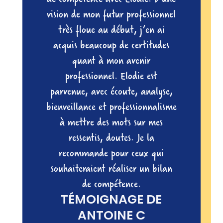
Un grand merci à Élodie pour son
écoute et sa bienveillance.
Expérience très intéressante. On
pose tout sur la table puis entre
travail personnel et séances avec
Élodie, on décortique de façon
ludique pour dégager les forces,
les faiblesses, les envies… Je
recommande fortement le bilan
de compétences avec Élodie si
vous êtes perdu·e·s au sujet de
votre vie professionnelle.
TÉMOIGNAGE DE
GWENAËLLE