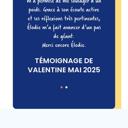
m’a permise de me soulager d’un
poids. Grace à son écoute active
et ses réflexions très pertinentes,
Élodie m’a fait avancer d’un pas
de géant.
Merci encore Élodie.
TÉMOIGNAGE DE
GWENAËLLE
TÉMOIGNAGE DE
RICORDEL
VALENTINE MAI 2025
ACCOMPAGNÉE EN
2025