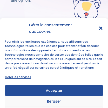
une option.
Gérer le consentement
aux cookies
Découvrez nos
accompagnements
Pour offrir les meilleures expériences, nous utilisons des
technologies telles que les cookies pour stocker et/ou accéder
aux informations des appareils. Le fait de consentir à ces
technologies nous permettra de traiter des données telles que le
comportement de navigation ou les ID uniques sur ce site. Le fait
de ne pas consentir ou de retirer son consentement peut avoir
un effet négatif sur certaines caractéristiques et fonctions.
Gérer les services
Elodie ALLAIN
elodie.allain@tytalents.fr
Accepter
Mentions légales
Refuser
Politique de confidentialité
Politique de gestion des cookies