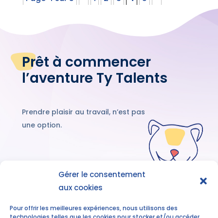
Prêt à commencer
l’aventure Ty Talents
Prendre plaisir au travail, n’est pas
une option.
Gérer le consentement
aux cookies
Découvrez nos
accompagnements
Pour offrir les meilleures expériences, nous utilisons des
technologies telles que les cookies pour stocker et/ou accéder